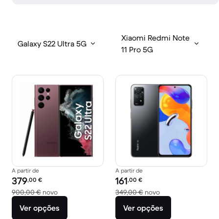
Xiaomi Redmi Note
Galaxy S22 Ultra 5G
11 Pro 5G
A partir de
A partir de
Preço recondicionado:
Preço recondicionado:
379
161
,00
€
,00
€
Versus 900,00 € novo
Versus 349,00 € n
900,00 €
novo
349,00 €
novo
Ver opções
Ver opções